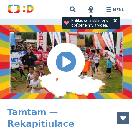
MENU
Přihlas se a ukládej si 
oblíbené hry a videa.
Tamtam —
Rekapitiulace