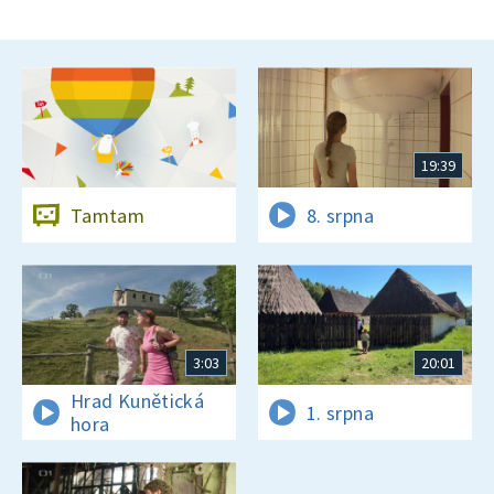
19:39
Tamtam
8. srpna
3:03
20:01
Hrad Kunětická
1. srpna
hora