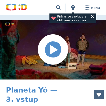
MENU
Přihlas se a ukládej si 
oblíbené hry a videa.
Planeta Yó —
3. vstup