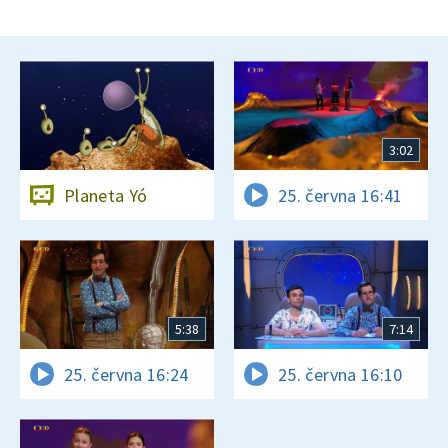
3:02
Planeta Yó
25. června 16:41
5:38
7:14
25. června 16:24
25. června 16:10