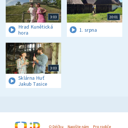
3:03
20:01
Hrad Kunětická
1. srpna
hora
3:03
Sklárna Huť
Jakub Tasice
O Déčku
Napište nám
Pro rodiče