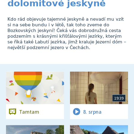
dolomitové jeskyně
Kdo rád objevuje tajemné jeskyně a nevadí mu vzít
si na sebe bundu i v létě, tak toho zveme do
Bozkovských jeskyní! Čeká vás dobrodružná cesta
podzemím s krásnými křišťálovými jezírky, kterým
se říká také Labutí jezírka, jimž kraluje Jezerní dóm –
největší podzemní jezero v Čechách.
19:39
Tamtam
8. srpna