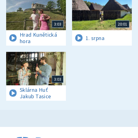
3:03
20:01
Hrad Kunětická
1. srpna
hora
3:03
Sklárna Huť
Jakub Tasice