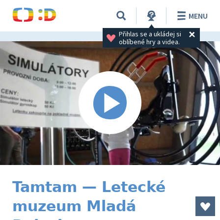
MENU
Přihlas se a ukládej si 
oblíbené hry a videa.
Tamtam — Letecké
muzeum Mladá