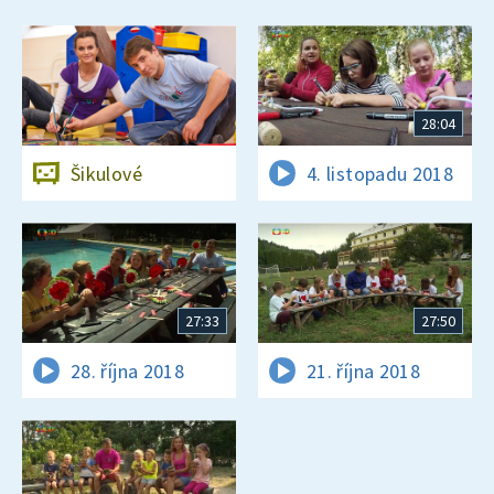
28:04
Šikulové
4. listopadu 2018
27:33
27:50
28. října 2018
21. října 2018