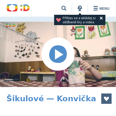
MENU
Přihlas se a ukládej si 
oblíbené hry a videa.
Šikulové — Konvička