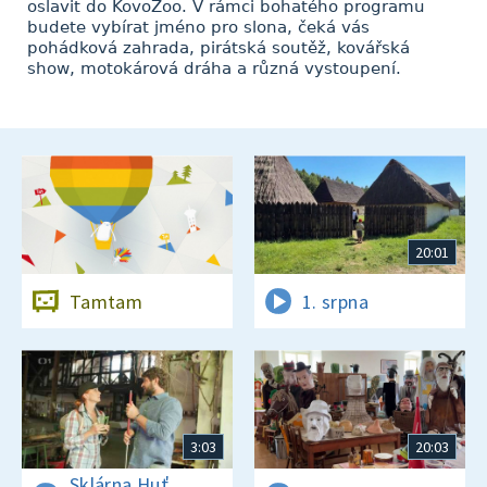
oslavit do KovoZoo. V rámci bohatého programu
budete vybírat jméno pro slona, čeká vás
pohádková zahrada, pirátská soutěž, kovářská
show, motokárová dráha a různá vystoupení.
20:01
Tamtam
1. srpna
3:03
20:03
Sklárna Huť