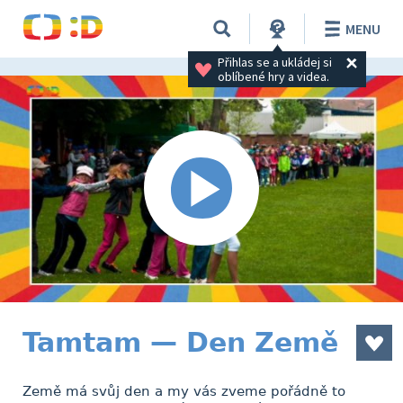
MENU
Přihlas se a ukládej si 
oblíbené hry a videa.
Tamtam — Den Země
Země má svůj den a my vás zveme pořádně to