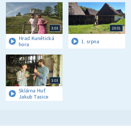
3:03
20:01
Hrad Kunětická
1. srpna
hora
3:03
Sklárna Huť
Jakub Tasice