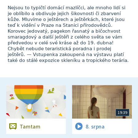
Nejsou to typičtí domácí mazlíčci, ale mnoho lidí si
je oblíbilo a obdivuje jejich šikovnosti či zbarvení
kůže. Mluvíme o ještěrech a ještěrkách, které jsou
teď k vidění v Praze na Stanici přírodovědců.
Korovec jedovatý, pagekon řasnatý a bičochvost
smaragdový a další ještěři z celého světa se vám
předvedou v celé své kráse až do 19. dubna!
Chybět nebude teraristická poradna i prodej
ještěrů. — Vstupenka zakoupená na výstavu platí
také do stálé expozice skleníku a tropického terária.
19:39
Tamtam
8. srpna