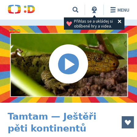
MENU
Přihlas se a ukládej si 
oblíbené hry a videa.
Tamtam — Ještěři
pěti kontinentů