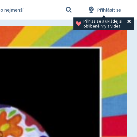
ro nejmenší
Přihlásit se
Přihlas se a ukládej si 
oblíbené hry a videa.