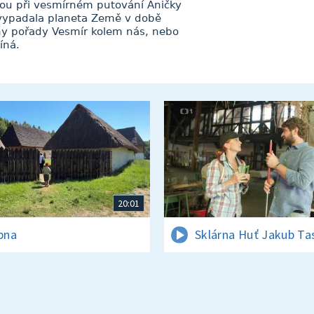
ohou při vesmírném putování Aničky
 vypadala planeta Země v době
eny pořady Vesmír kolem nás, nebo
íná.
20:01
rpna
Sklárna Huť Jakub Ta