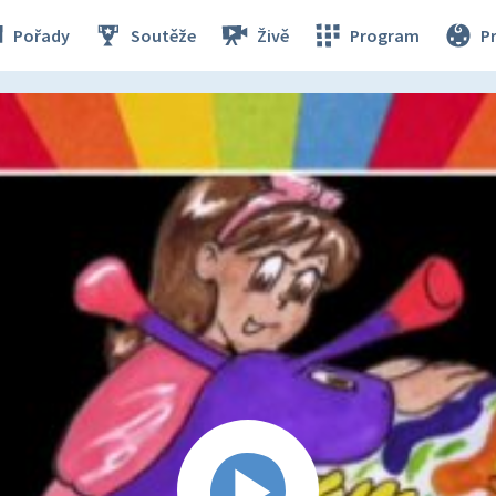
Pořady
Soutěže
Živě
Program
P