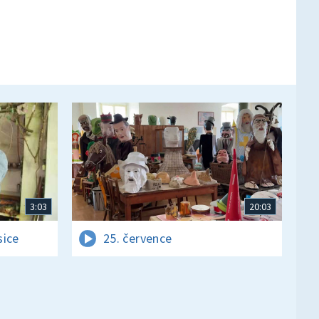
3:03
20:03
sice
25. července