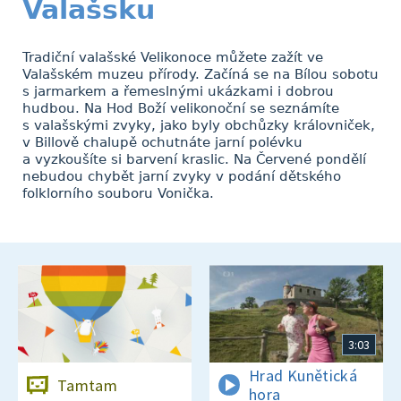
Valašsku
Tradiční valašské Velikonoce můžete zažít ve
Valašském muzeu přírody. Začíná se na Bílou sobotu
s jarmarkem a řemeslnými ukázkami i dobrou
hudbou. Na Hod Boží velikonoční se seznámíte
s valašskými zvyky, jako byly obchůzky královniček,
v Billově chalupě ochutnáte jarní polévku
a vyzkoušíte si barvení kraslic. Na Červené pondělí
nebudou chybět jarní zvyky v podání dětského
folklorního souboru Vonička.
3:03
Hrad Kunětická
Tamtam
hora