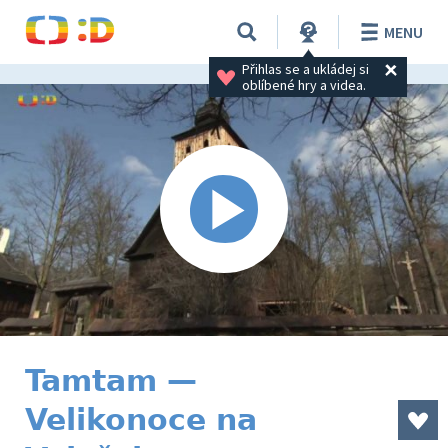
MENU
Přihlas se a ukládej si 
oblíbené hry a videa.
Tamtam —
Velikonoce na