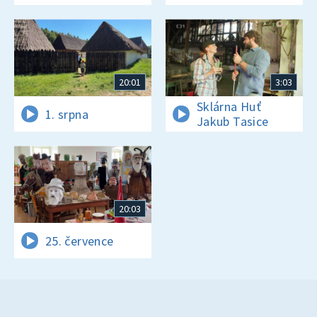
20:01
3:03
Sklárna Huť
1. srpna
Jakub Tasice
20:03
25. července