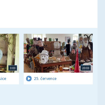
3:03
20:03
sice
25. července