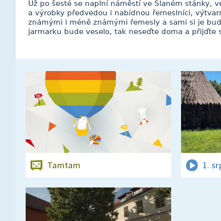
Už po šesté se naplní náměstí ve Slaném stánky, v
a výrobky předvedou i nabídnou řemeslníci, výtvarn
známými i méně známými řemesly a sami si je bude
jarmarku bude veselo, tak neseďte doma a přijďte s
Tamtam
1. s