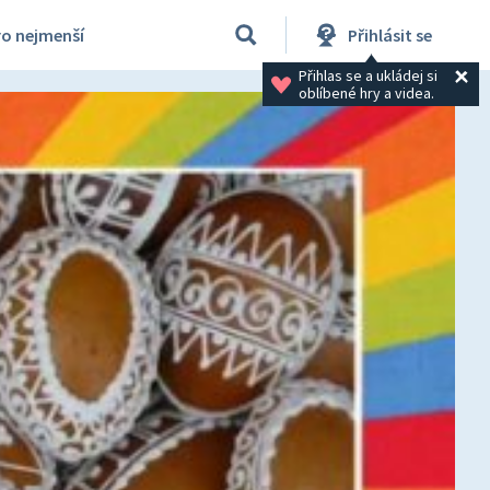
ro nejmenší
Přihlásit se
Přihlas se a ukládej si 
oblíbené hry a videa.