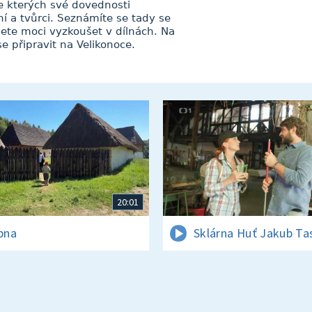
e kterých své dovednosti
í a tvůrci. Seznámíte se tady se
te moci vyzkoušet v dílnách. Na
e připravit na Velikonoce.
20:01
rpna
Sklárna Huť Jakub Ta