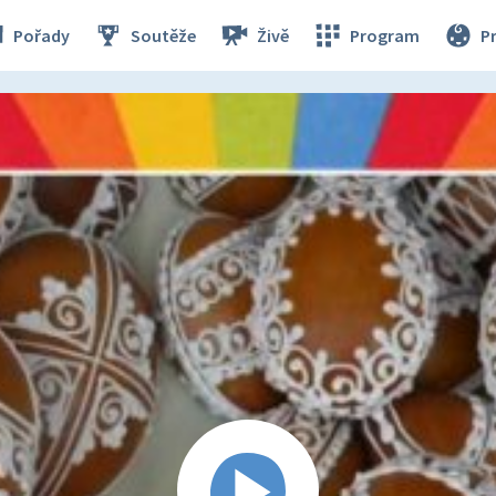
Pořady
Soutěže
Živě
Program
P