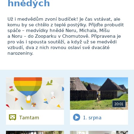
hnědých
Už i medvědům zvoní budíček! Je čas vstávat, ale
komu by se chtělo z teplé postýlky. Přijďte probudit
spáče – medvídky hnědé Neru, Michala, Míšu
a Noru – do Zooparku v Chomutově. Připravena je
pro vás i spousta soutěží, a když už se medvědi
vzbudí, dva z nich rovnou oslaví své dvacáté
narozeniny.
20:01
Tamtam
1. srpna