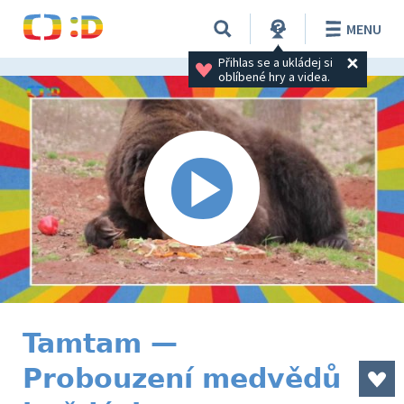
MENU
Přihlas se a ukládej si 
oblíbené hry a videa.
Tamtam —
Probouzení medvědů