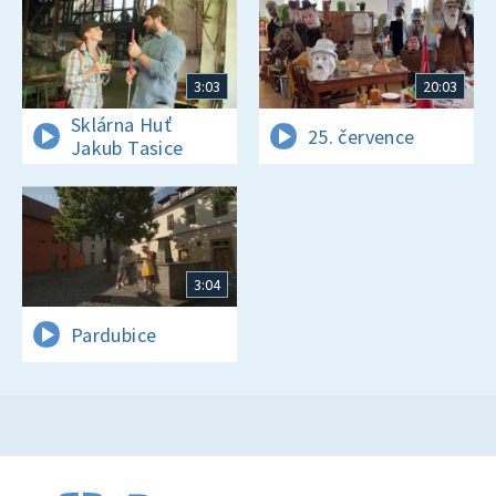
3:03
20:03
Sklárna Huť
25. července
Jakub Tasice
3:04
Pardubice