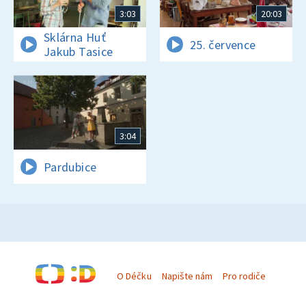
3:03
20:03
Sklárna Huť
25. července
Jakub Tasice
3:04
Pardubice
O Déčku
Napište nám
Pro rodiče