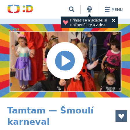
MENU
Přihlas se a ukládej si 
oblíbené hry a videa.
Tamtam — Šmoulí
karneval