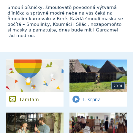
Šmoulí písničky, šmoulovatě povedená výtvarná
dílnička a správně modré nebe na vás čeká na
Šmoulím karnevalu v Brně. Každá šmoulí maska se
počítá – Šmoulinky, Koumáci i Siláci, nezapomeňte
si masky a pamatujte, dnes bude mít i Gargamel
rád modrou.
20:01
Tamtam
1. srpna