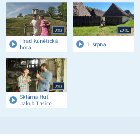
3:03
20:01
Hrad Kunětická
1. srpna
hora
3:03
Sklárna Huť
Jakub Tasice