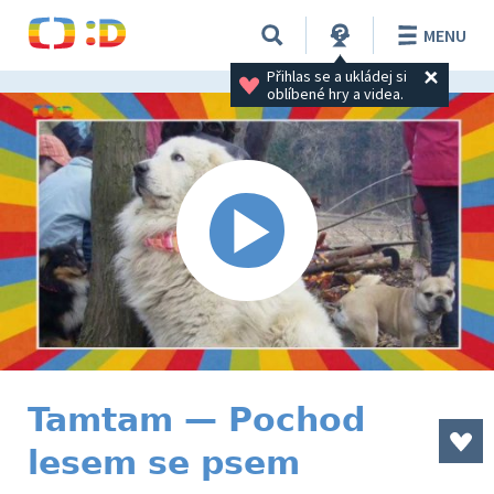
MENU
Přihlas se a ukládej si 
oblíbené hry a videa.
Tamtam — Pochod
lesem se psem