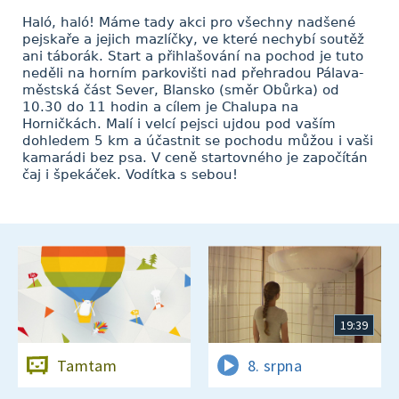
Haló, haló! Máme tady akci pro všechny nadšené
pejskaře a jejich mazlíčky, ve které nechybí soutěž
ani táborák. Start a přihlašování na pochod je tuto
neděli na horním parkovišti nad přehradou Pálava-
městská část Sever, Blansko (směr Obůrka) od
10.30 do 11 hodin a cílem je Chalupa na
Horničkách. Malí i velcí pejsci ujdou pod vaším
dohledem 5 km a účastnit se pochodu můžou i vaši
kamarádi bez psa. V ceně startovného je započítán
čaj i špekáček. Vodítka s sebou!
19:39
Tamtam
8. srpna