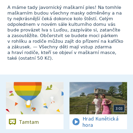
A máme tady javornický maškarní ples! Na tomhle
maškarním budou všechny masky odměněny a na
ty nejkrásnější čeká dokonce kolo štěstí. Celým
odpolednem v novém sále kulturního domu vás
bude provázet Iva s Luďou, zazpíváte si, zatančíte
a zasoutěžíte. Občerstvit se budete moci párkem
v rohlíku a rodiče můžou zajít do přízemí na kafíčko
a zákusek. — Všechny děti mají vstup zdarma
a hraví rodiče, kteří se objeví v maškarní masce,
také (ostatní 50 Kč).
3:03
Hrad Kunětická
Tamtam
hora