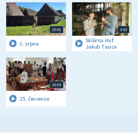
20:01
3:03
Sklárna Huť
1. srpna
Jakub Tasice
20:03
25. července