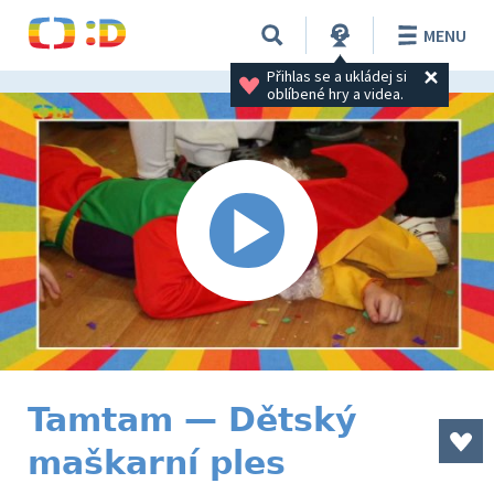
MENU
Přihlas se a ukládej si 
oblíbené hry a videa.
Tamtam — Dětský
maškarní ples