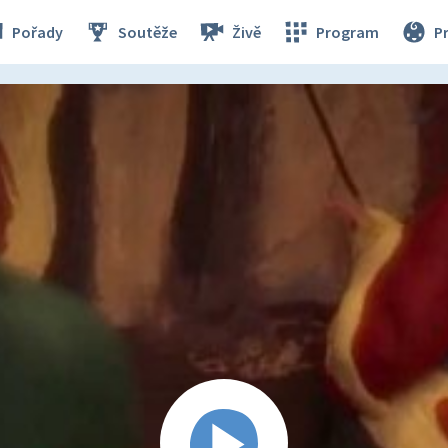
Pořady
Soutěže
Živě
Program
P