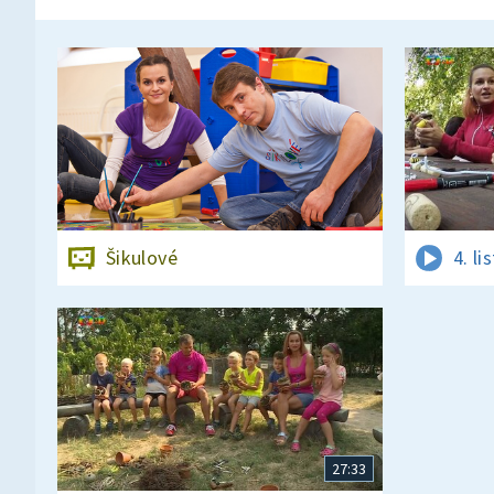
Šikulové
4. l
27:33