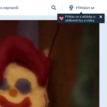
ro nejmenší
Přihlásit se
Přihlas se a ukládej si 
oblíbené hry a videa.