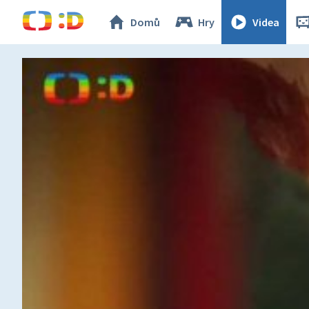
Domů
Hry
Videa