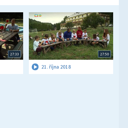
27:33
27:50
21. října 2018