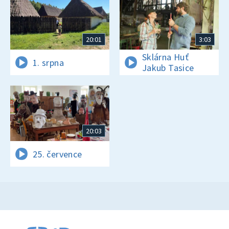
20:01
3:03
Sklárna Huť
1. srpna
Jakub Tasice
20:03
25. července