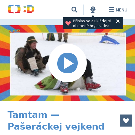
MENU
Přihlas se a ukládej si 
oblíbené hry a videa.
Tamtam —
Pašeráckej vejkend