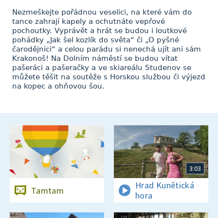
Nezmeškejte pořádnou veselici, na které vám do
tance zahrají kapely a ochutnáte vepřové
pochoutky. Vyprávět a hrát se budou i loutkové
pohádky „Jak šel kozlík do světa“ či „O pyšné
čarodějnici“ a celou parádu si nenechá ujít ani sám
Krakonoš! Na Dolním náměstí se budou vítat
pašeráci a pašeračky a ve skiareálu Studenov se
můžete těšit na soutěže s Horskou službou či výjezd
na kopec a ohňovou šou.
3:03
Hrad Kunětická
Tamtam
hora