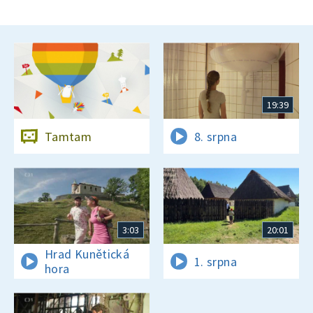
19:39
Tamtam
8. srpna
3:03
20:01
Hrad Kunětická
1. srpna
hora