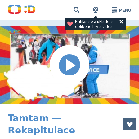
MENU
Přihlas se a ukládej si 
oblíbené hry a videa.
Tamtam —
Rekapitulace