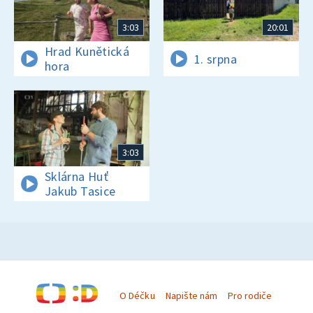
3:03
20:01
Hrad Kunětická
1. srpna
hora
3:03
Sklárna Huť
Jakub Tasice
O Déčku
Napište nám
Pro rodiče