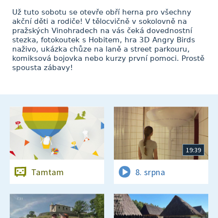
Už tuto sobotu se otevře obří herna pro všechny
akční děti a rodiče! V tělocvičně v sokolovně na
pražských Vinohradech na vás čeká dovednostní
stezka, fotokoutek s Hobitem, hra 3D Angry Birds
naživo, ukázka chůze na laně a street parkouru,
komiksová bojovka nebo kurzy první pomoci. Prostě
spousta zábavy!
19:39
Tamtam
8. srpna