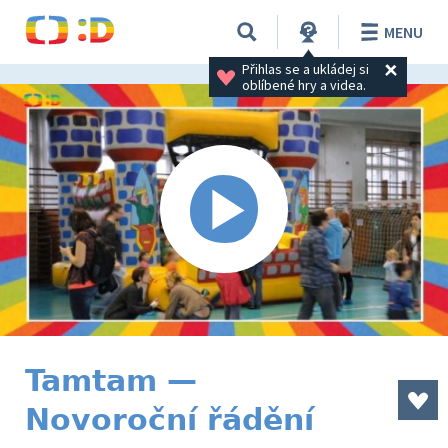
MENU
Přihlas se a ukládej si 
oblíbené hry a videa.
Tamtam —
Novoroční řádění