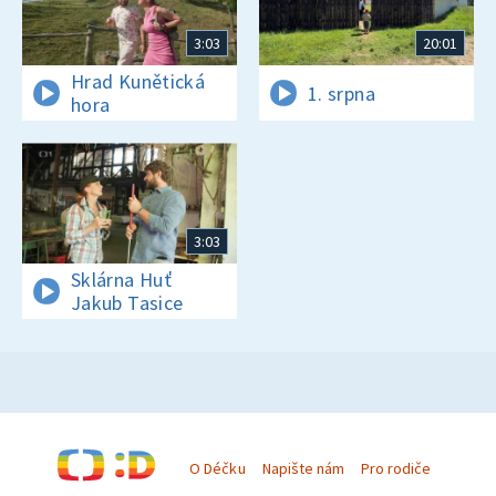
3:03
20:01
Hrad Kunětická
1. srpna
hora
3:03
Sklárna Huť
Jakub Tasice
O Déčku
Napište nám
Pro rodiče