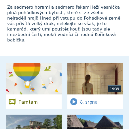
Za sedmero horami a sedmero řekami leží vesnička
plná pohádkových bytostí, které si ze všeho
nejraději hrají! Hned při vstupu do Pohádkové země
vás přivítá velký drak, nelekejte se však, je to
kamarád, který umí pouštět kouř. Jsou tady ale
i nezbední čerti, mokří vodníci či hodná Kořínková
babička.
19:39
Tamtam
8. srpna