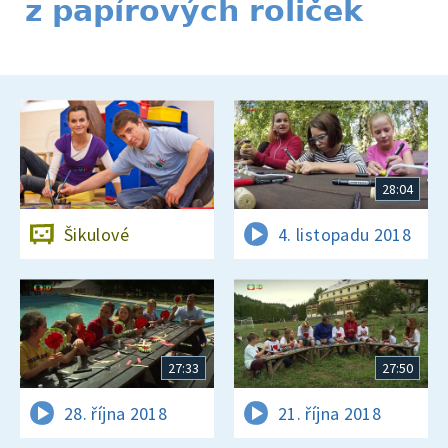
z papírových roliček
28:04
Šikulové
4. listopadu 2018
27:33
27:50
28. října 2018
21. října 2018