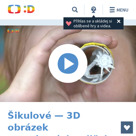
MENU
Přihlas se a ukládej si 
oblíbené hry a videa.
Šikulové — 3D
obrázek