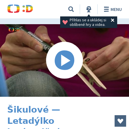
MENU
Přihlas se a ukládej si 
oblíbené hry a videa.
Šikulové —
Letadýlko