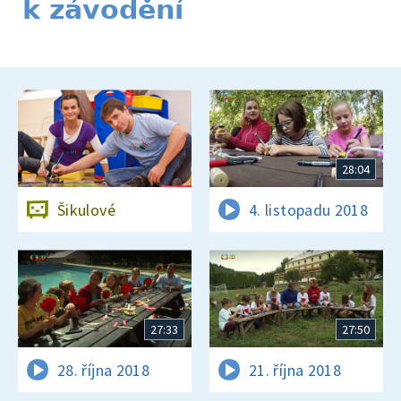
k závodění
28:04
Šikulové
4. listopadu 2018
27:33
27:50
28. října 2018
21. října 2018