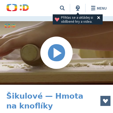
MENU
Přihlas se a ukládej si 
oblíbené hry a videa.
Šikulové — Hmota
na knoflíky