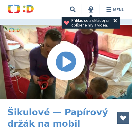
MENU
Přihlas se a ukládej si 
oblíbené hry a videa.
Šikulové — Papírový
držák na mobil