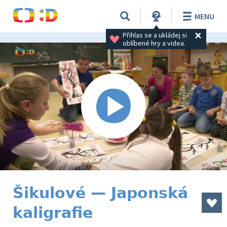
MENU
Přihlas se a ukládej si 
oblíbené hry a videa.
Šikulové — Japonská
kaligrafie