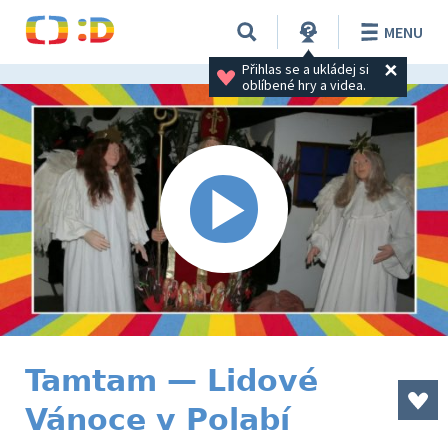
MENU
Přihlas se a ukládej si 
oblíbené hry a videa.
Tamtam — Lidové
Vánoce v Polabí