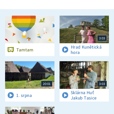
3:03
Hrad Kunětická
Tamtam
hora
20:01
3:03
Sklárna Huť
1. srpna
Jakub Tasice