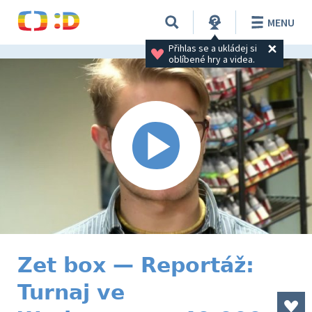
MENU
Přihlas se a ukládej si 
oblíbené hry a videa.
Zet box — Reportáž:
Turnaj ve