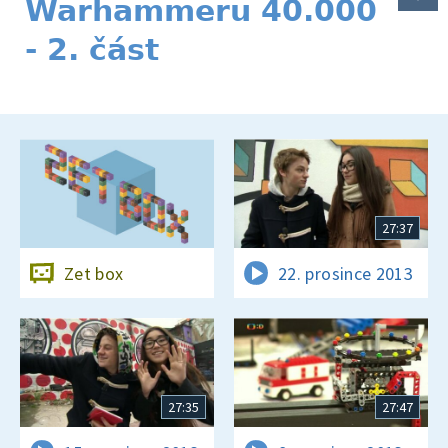
Warhammeru 40.000
- 2. část
27:37
Zet box
22. prosince 2013
27:35
27:47