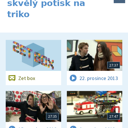
skvělý potisk na
triko
27:37
Zet box
22. prosince 2013
27:35
27:47