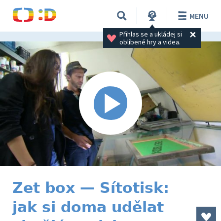
MENU
Přihlas se a ukládej si 
oblíbené hry a videa.
Zet box — Sítotisk:
jak si doma udělat