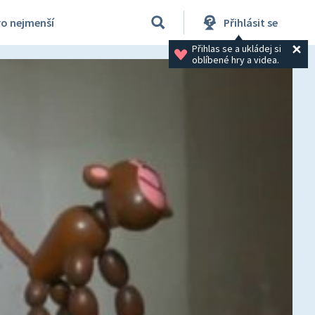
ro nejmenší
Přihlásit se
Přihlas se a ukládej si 
oblíbené hry a videa.