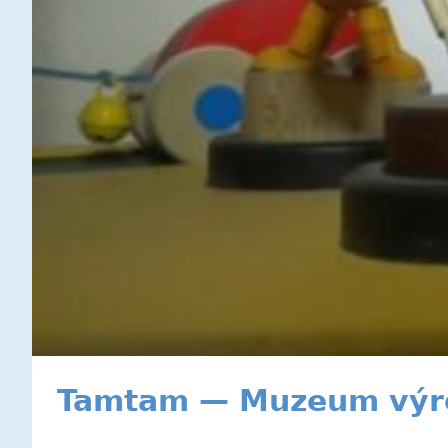
Tamtam — Muzeum výro