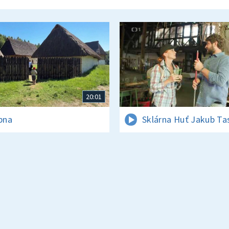
20:01
rpna
Sklárna Huť Jakub Ta