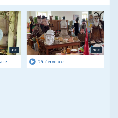
3:03
20:03
sice
25. července