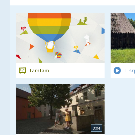
Tamtam
1. s
3:04