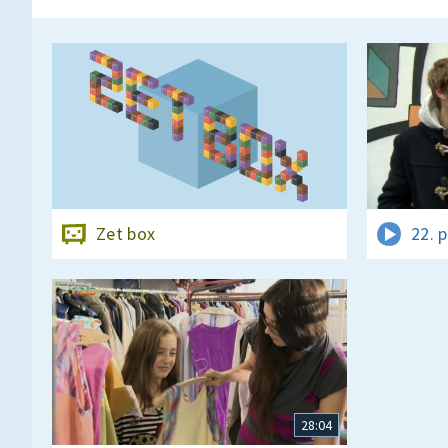
Zet box
22. 
28:04