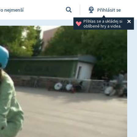
ro nejmenší
Přihlásit se
Přihlas se a ukládej si 
oblíbené hry a videa.