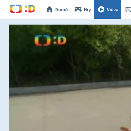
Domů
Hry
Videa