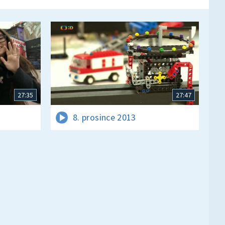
27:35
27:47
8. prosince 2013