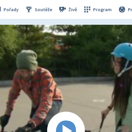
Pořady
Soutěže
Živě
Program
P