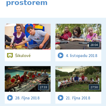
prostorem
28:04
Šikulové
4. listopadu 2018
27:33
27:50
28. října 2018
21. října 2018