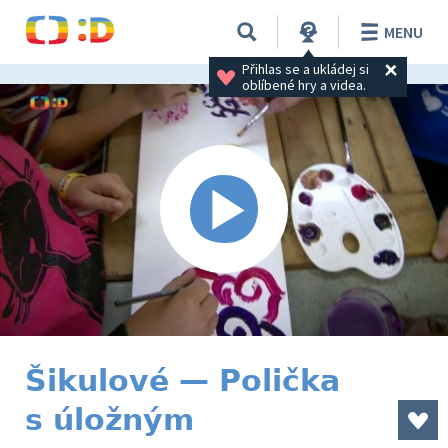
MENU
Přihlas se a ukládej si 
oblíbené hry a videa.
Šikulové — Polička
s úložným