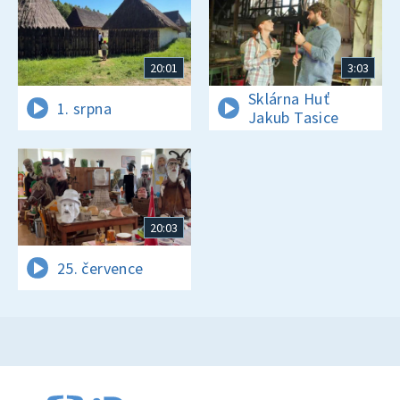
20:01
3:03
Sklárna Huť
1. srpna
Jakub Tasice
20:03
25. července