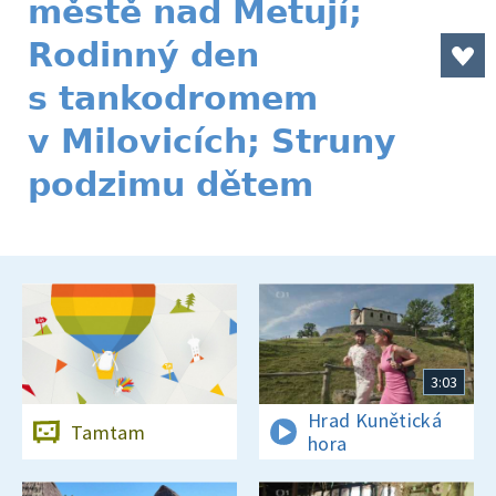
městě nad Metují;
Rodinný den
s tankodromem
v Milovicích; Struny
podzimu dětem
3:03
Hrad Kunětická
Tamtam
hora