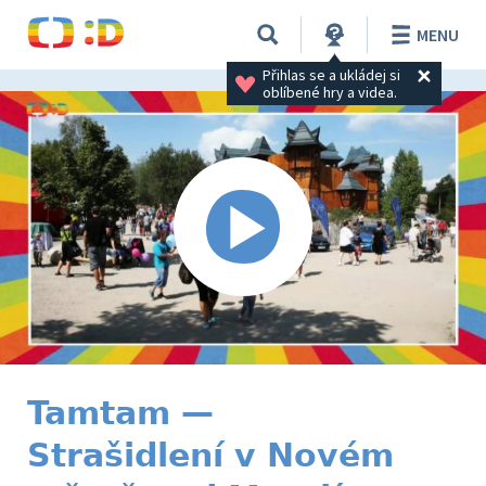
MENU
Přihlas se a ukládej si 
oblíbené hry a videa.
Tamtam —
Strašidlení v Novém