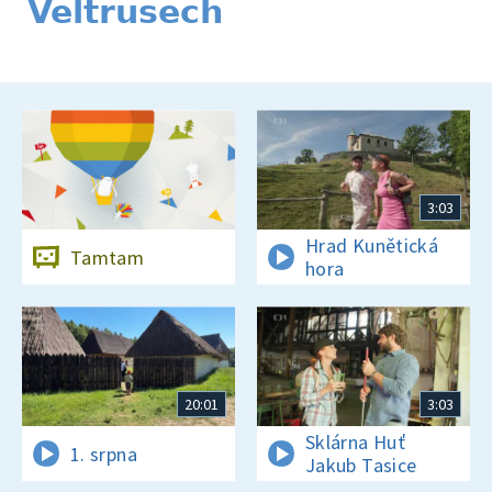
Veltrusech
3:03
Hrad Kunětická
Tamtam
hora
20:01
3:03
Sklárna Huť
1. srpna
Jakub Tasice