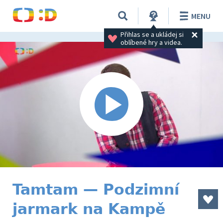
MENU
Přihlas se a ukládej si 
oblíbené hry a videa.
Tamtam — Podzimní
jarmark na Kampě