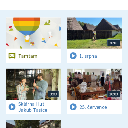
20:01
Tamtam
1. srpna
3:03
20:03
Sklárna Huť
25. července
Jakub Tasice