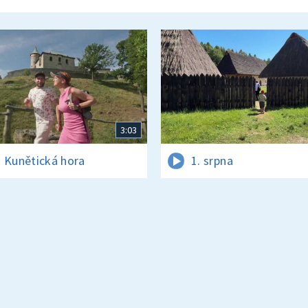
3:03
 Kunětická hora
1. srpna