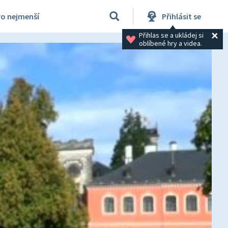
ro nejmenší
Přihlásit se
Přihlas se a ukládej si 
oblíbené hry a videa.