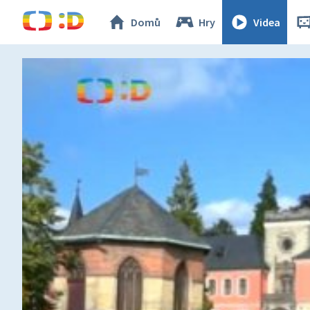
Domů
Hry
Videa