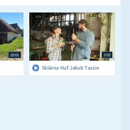
20:01
3:03
Sklárna Huť Jakub Tasice