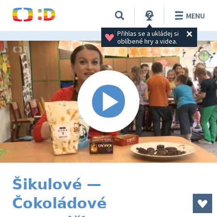
MENU
Přihlas se a ukládej si 
oblíbené hry a videa.
Šikulové —
Čokoládové