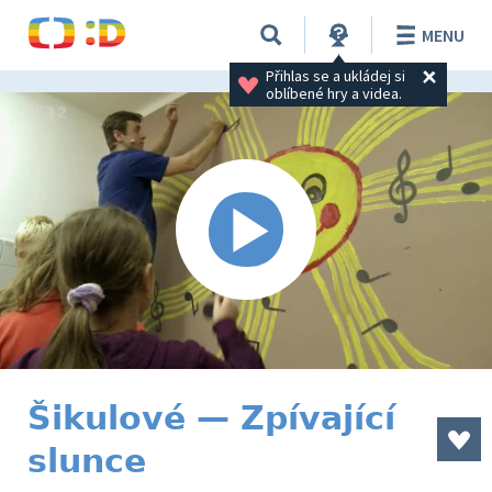
MENU
Přihlas se a ukládej si 
oblíbené hry a videa.
Šikulové — Zpívající
slunce