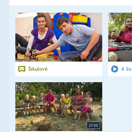
Šikulové
4. l
27:33