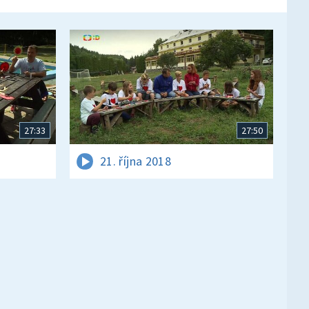
27:33
27:50
21. října 2018