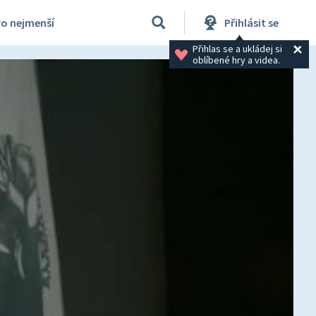
ro nejmenší
Přihlásit se
Přihlas se a ukládej si 
oblíbené hry a videa.