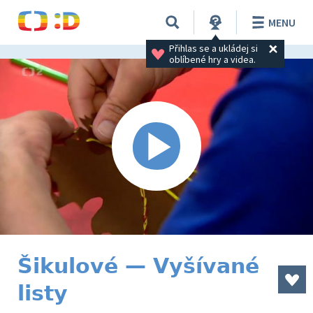
MENU
Přihlas se a ukládej si 
oblíbené hry a videa.
Šikulové — Vyšívané
listy