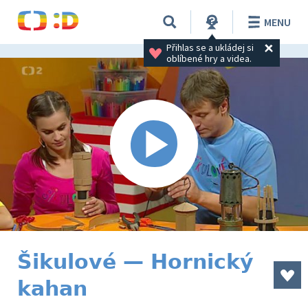
MENU
Přihlas se a ukládej si 
oblíbené hry a videa.
Šikulové — Hornický
kahan