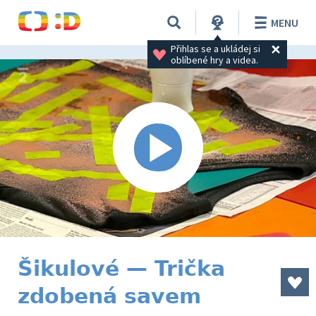
MENU
Přihlas se a ukládej si 
oblíbené hry a videa.
Šikulové — Trička
zdobená savem