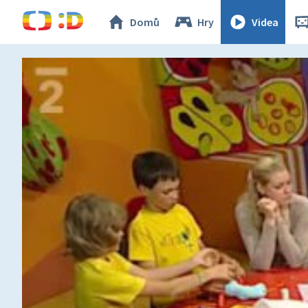
Domů
Hry
Videa