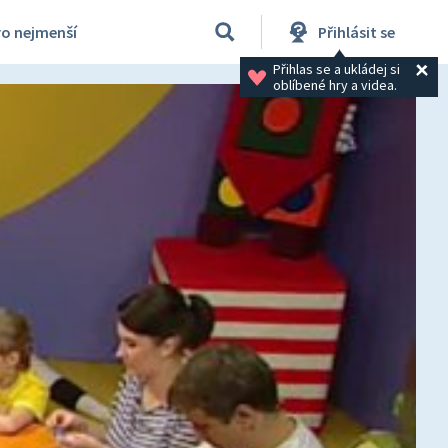
ro nejmenší
Přihlásit se
Přihlas se a ukládej si 
oblíbené hry a videa.