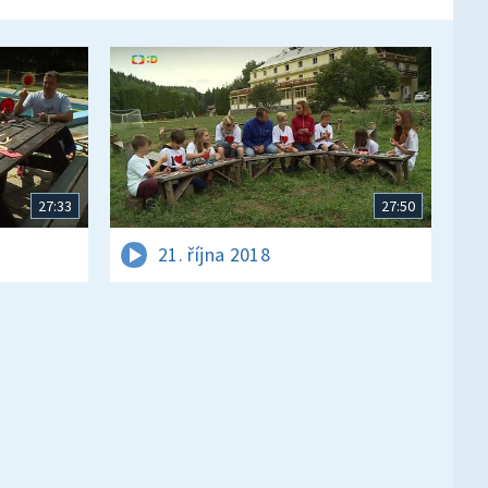
27:33
27:50
21. října 2018