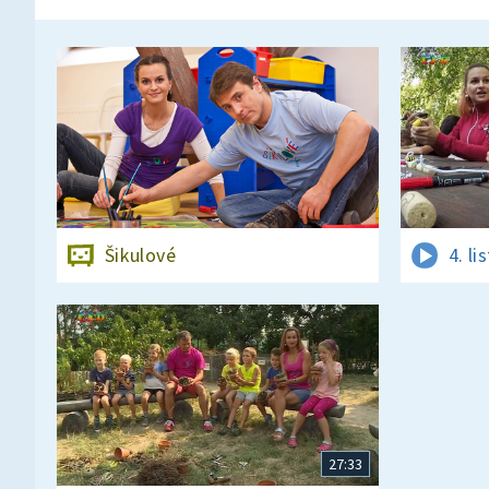
Šikulové
4. l
27:33