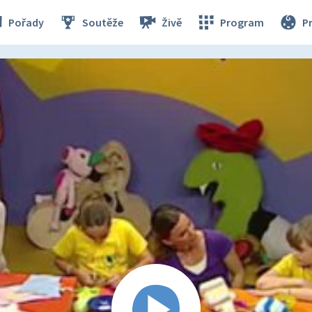
Pořady
Soutěže
Živě
Program
P