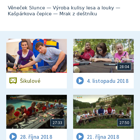
Věneček Slunce — Výroba kulisy lesa a louky —
Kašpárkova čepice — Mrak z deštníku
28:04
Šikulové
4. listopadu 2018
27:33
27:50
28. října 2018
21. října 2018