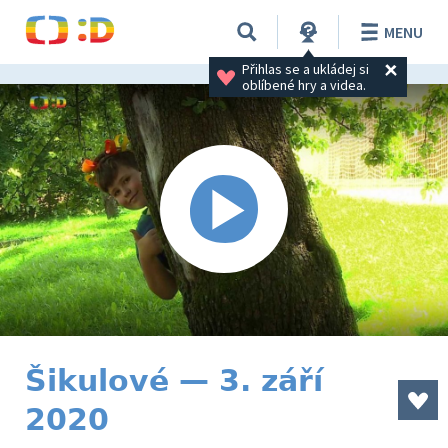
MENU
Přihlas se a ukládej si 
oblíbené hry a videa.
Šikulové — 3. září
2020