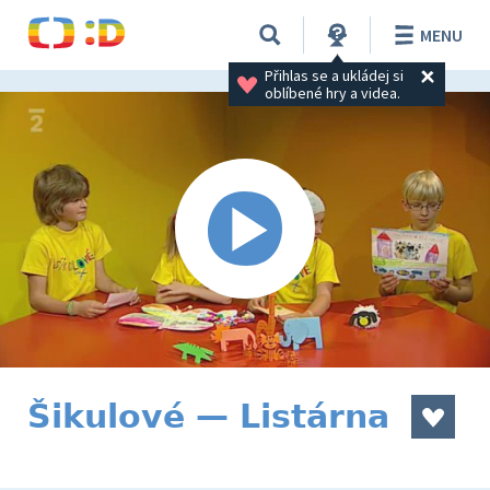
MENU
Přihlas se a ukládej si 
oblíbené hry a videa.
Šikulové — Listárna