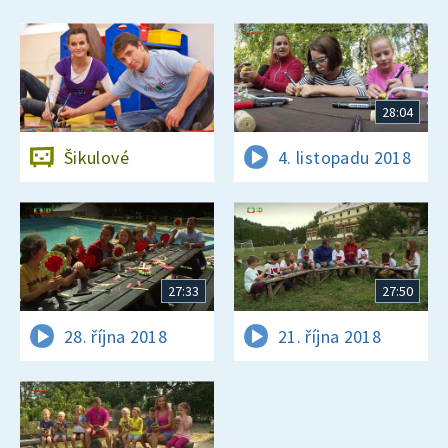
28:04
Šikulové
4. listopadu 2018
27:33
27:50
28. října 2018
21. října 2018