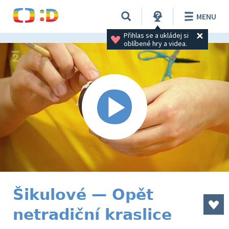
MENU
Přihlas se a ukládej si 
oblíbené hry a videa.
Šikulové — Opět
netradiční kraslice