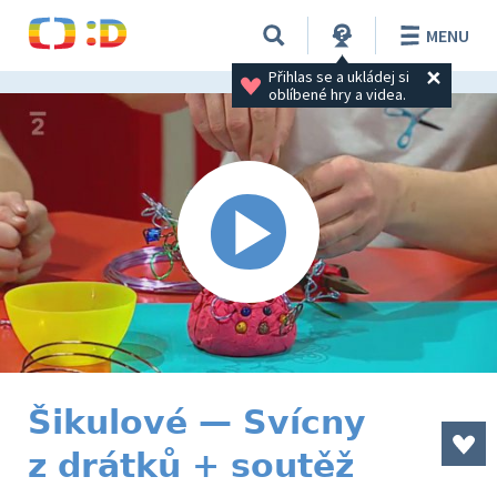
MENU
Přihlas se a ukládej si 
oblíbené hry a videa.
Šikulové — Svícny
z drátků + soutěž