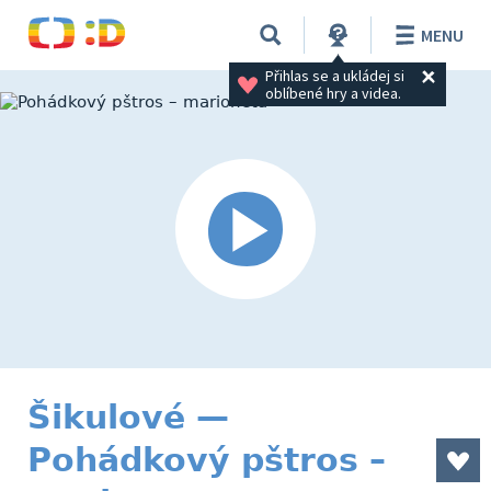
MENU
Přihlas se a ukládej si 
oblíbené hry a videa.
Šikulové —
Pohádkový pštros –