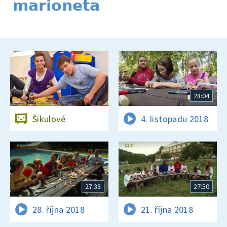
marioneta
28:04
Šikulové
4. listopadu 2018
27:33
27:50
28. října 2018
21. října 2018