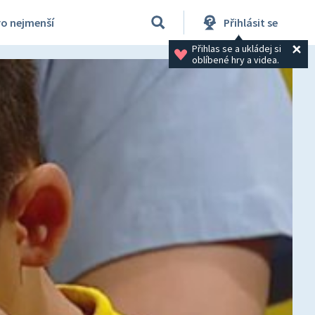
ro nejmenší
Přihlásit se
Přihlas se a ukládej si 
oblíbené hry a videa.