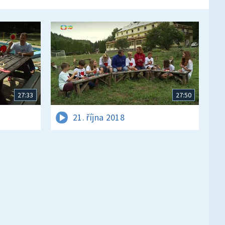
27:33
27:50
21. října 2018