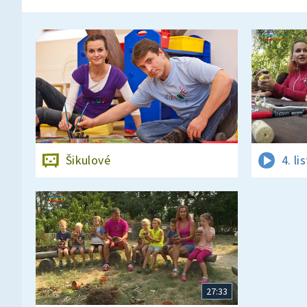
Šikulové
4. l
27:33