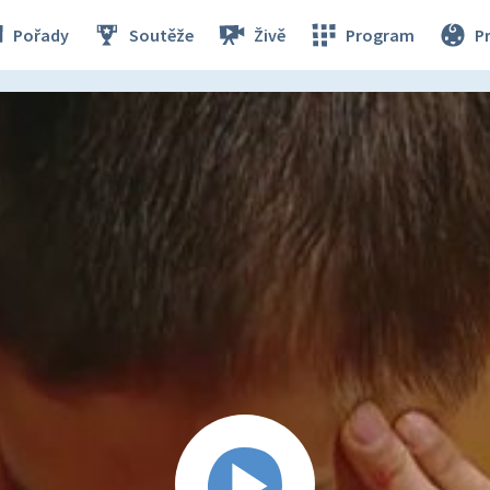
Pořady
Soutěže
Živě
Program
P