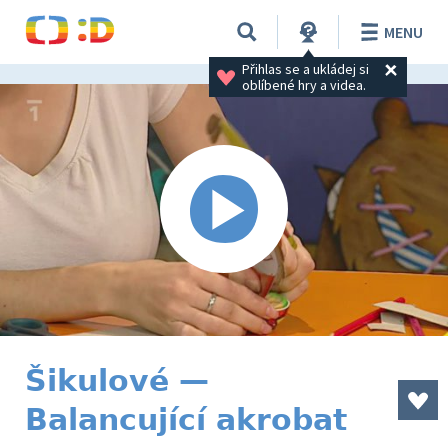
MENU
Přihlas se a ukládej si 
oblíbené hry a videa.
Šikulové —
Balancující akrobat