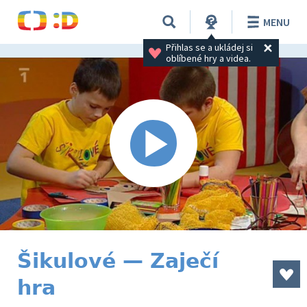
MENU
Přihlas se a ukládej si 
oblíbené hry a videa.
Šikulové — Zaječí
hra