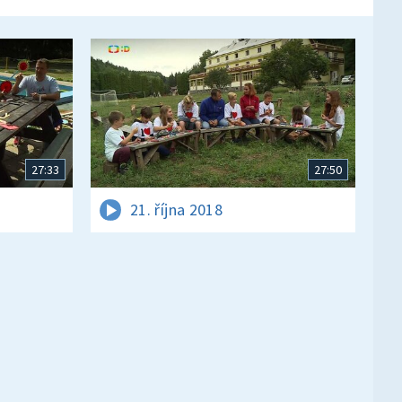
27:33
27:50
21. října 2018