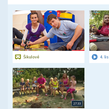
Šikulové
4. l
27:33