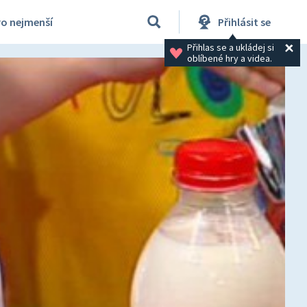
ro nejmenší
Přihlásit se
Přihlas se a ukládej si 
oblíbené hry a videa.