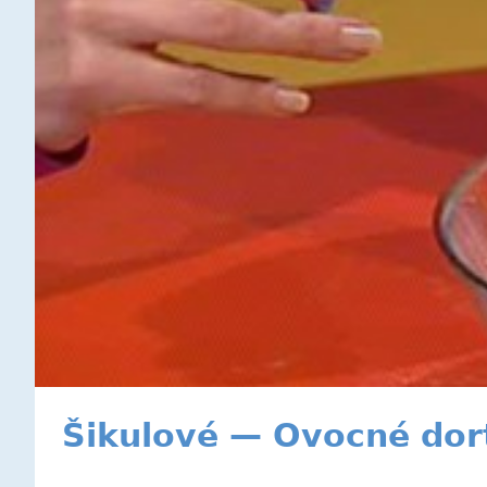
Šikulové — Ovocné dor